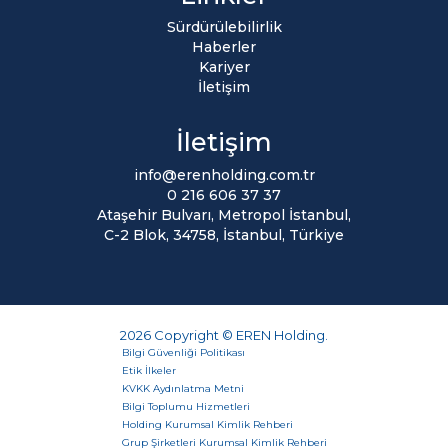
Sürdürülebilirlik
Haberler
Kariyer
İletişim
İletişim
info@erenholding.com.tr
0 216 606 37 37
Ataşehir Bulvarı, Metropol İstanbul,
C-2 Blok, 34758, İstanbul, Türkiye
2026 Copyright © EREN Holding.
Bilgi Güvenliği Politikası
Etik İlkeler
KVKK Aydınlatma Metni
Bilgi Toplumu Hizmetleri
Holding Kurumsal Kimlik Rehberi
Grup Şirketleri Kurumsal Kimlik Rehberi