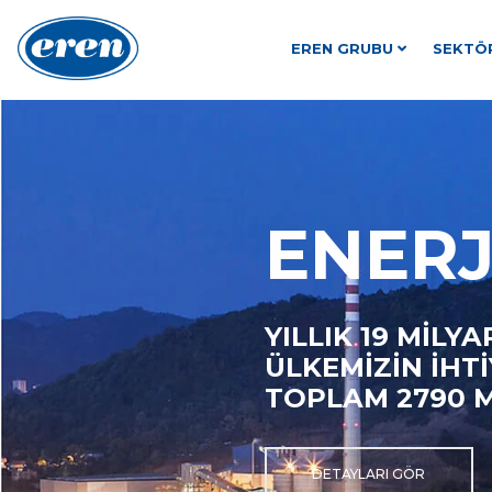
EREN GRUBU
SEKTÖ
ENERJ
YILLIK 19 MİLY
ÜLKEMİZİN İHTİ
TOPLAM 2790 M
DETAYLARI GÖR