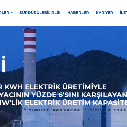
RLER
SÜRDÜRÜLEBILIRLIK
HABERLER
KARIYER
İLE
I
AR KWH ELEKTRİK ÜRETİMİYLE
YACININ YÜZDE 6'SINI KARŞILAYA
W'LİK ELEKTRİK ÜRETİM KAPASİT