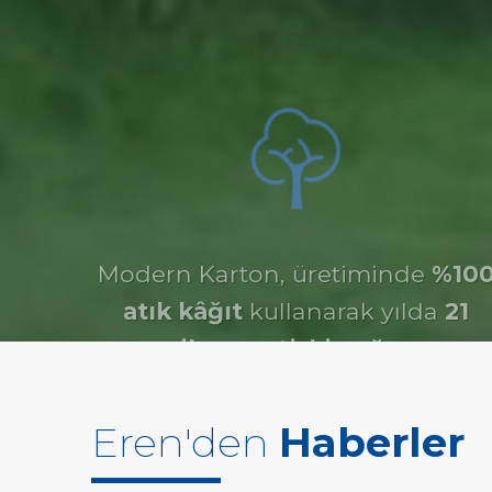
Modern Karton, üretiminde
%10
atık kâğıt
kullanarak yılda
21
milyon yetişkin ağacın
kesilmesini önlüyoruz.
Eren'den
Haberler