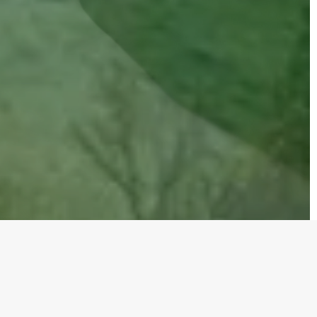
Modern Karton, arıtma
esislerimizde atık sudaki kirliliği
gidererek
atık suyun geri
kazanımını sağlıyoruz.