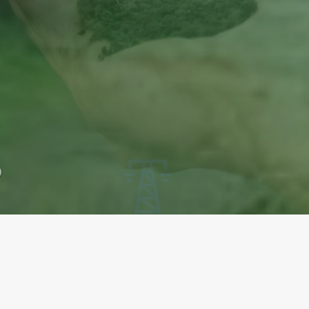
0
Yenilenebilir enerji kapsamında,
Çorlu’da kurduğumuz mevcut su
t
arıtma tesislerine bağlı biyogaz
santralimizde 6 MW elektrik
enerjisi üretiyoruz.