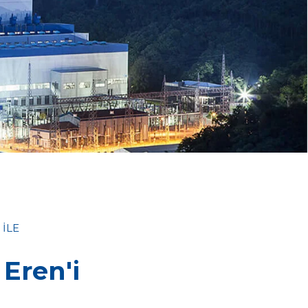
 İLE
n
Eren'i