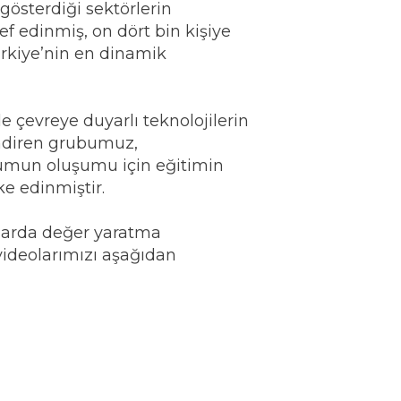
 gösterdiği sektörlerin
f edinmiş, on dört bin kişiye
rkiye’nin en dinamik
 çevreye duyarlı teknolojilerin
endiren grubumuz,
plumun oluşumu için eğitimin
ke edinmiştir.
larda değer yaratma
videolarımızı aşağıdan