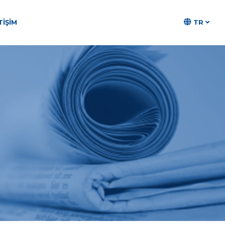
TR
TIŞIM