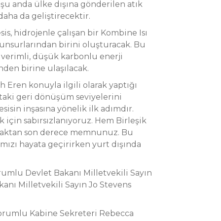
u anda ülke dışına gönderilen atık
aha da geliştirecektir.
sis, hidrojenle çalışan bir Kombine Isı
 unsurlarından birini oluşturacak. Bu
n verimli, düşük karbonlu enerji
nden birine ulaşılacak.
Eren konuyla ilgili olarak yaptığı
k'taki geri dönüşüm seviyelerini
sin inşasına yönelik ilk adımdır.
için sabırsızlanıyoruz. Hem Birleşik
lmaktan son derece memnunuz. Bu
ımızı hayata geçirirken yurt dışında
orumlu Devlet Bakanı Milletvekili Sayın
nı Milletvekili Sayın Jo Stevens
orumlu Kabine Sekreteri Rebecca