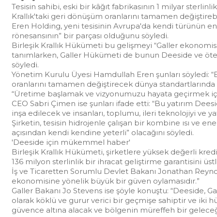
Tesisin sahibi, eski bir kâğıt fabrikasının 1 milyar sterlinli
Krallık'taki geri dönüşüm oranlarını tamamen değiştirebi
Eren Holding, yeni tesisinin Avrupa'da kendi türünün en 
rönesansının” bir parçası olduğunu söyledi.
Birleşik Krallık Hükümeti bu gelişmeyi “Galler ekonomi
tanımlarken, Galler Hükümeti de bunun Deeside ve öte
söyledi.
Yönetim Kurulu Üyesi Hamdullah Eren şunları söyledi: “Bu
oranlarını tamamen değiştirecek dünya standartlarında bi
“Üretime başlamak ve vizyonumuzu hayata geçirmek için
CEO Sabri Çimen ise şunları ifade etti: “Bu yatırım Dees
inşa edilecek ve insanları, toplumu, ileri teknolojiyi ve ya
Şirketin, tesisin hidrojenle çalışan bir kombine ısı ve ener
açısından kendi kendine yeterli” olacağını söyledi.
'Deeside için mükemmel haber'
Birleşik Krallık Hükümeti, şirketlere yüksek değerli kre
136 milyon sterlinlik bir ihracat geliştirme garantisini üs
İş ve Ticaretten Sorumlu Devlet Bakanı Jonathan Reynold
ekonomisine yönelik büyük bir güven oylamasıdır.”
Galler Bakanı Jo Stevens ise şöyle konuştu: “Deeside, Ga
olarak köklü ve gurur verici bir geçmişe sahiptir ve iki 
güvence altına alacak ve bölgenin müreffeh bir geleceğ