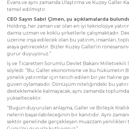
Evans ve aynı zamanda Ulaştırma ve Kuzey Galler Ka
temsil edilmiştir.
CEO Sayın Sabri Çimen, şu açıklamalarda bulund
Holding, her zaman var olan en iyi teknolojiye yatı
daima uzman ve köklü şirketlerle çalışmaktadır. De
üzerine inşa edilecek olan bu yatırım, insanları, toplu
araya getirecektir. Bizler Kuzey Galler'in rönesansı
gurur duyuyoruz.”
İş ve Ticaretten Sorumlu Devlet Bakanı Milletvekili 
söyledi: “Bu; Galler ekonomisine ve bu hükümetin Br
yönelik yatırımlar için tercih edilen bir yer haline 
güven oylamasıdır. Dönüşüm niteliğindeki bu yatırım
desteklemekle kalmayacak, aynı zamanda toplumdak
yükseltecektir.
“Bugün duyurulan anlaşma, Galler ve Birleşik Krallı
nelerin başarılabileceğinin bir kanıtıdır. Aynı zama
sektör genelinde gerçekleşen muazzam yenilikleri t
Günü'nü gururla kutluyoruz.”