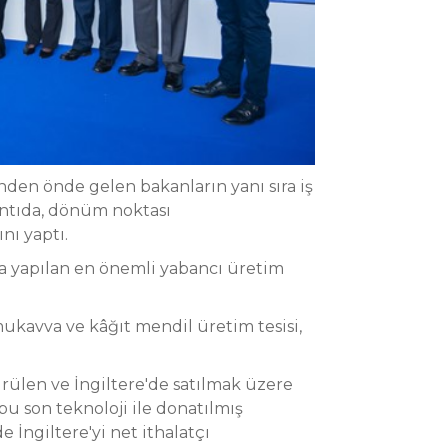
nden önde gelen bakanların yanı sıra iş
antıda, dönüm noktası
ını yaptı.
k'a yapılan en önemli yabancı üretim
ukavva ve kâğıt mendil üretim tesisi,
rülen ve İngiltere'de satılmak üzere
bu son teknoloji ile donatılmış
 İngiltere'yi net ithalatçı