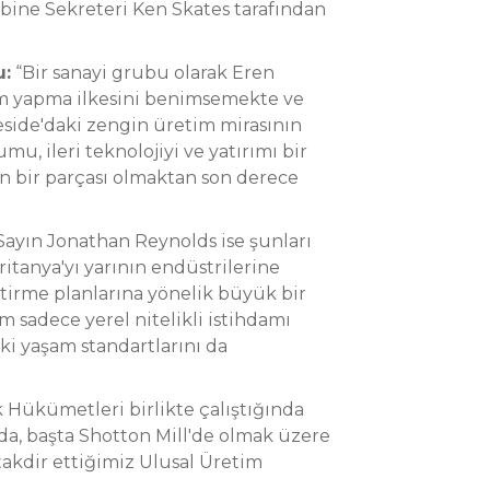
bine Sekreteri Ken Skates tarafından
u:
“Bir sanayi grubu olarak Eren
rım yapma ilkesini benimsemekte ve
eside'daki zengin üretim mirasının
mu, ileri teknolojiyi ve yatırımı bir
nın bir parçası olmaktan son derece
Sayın Jonathan Reynolds ise şunları
itanya'yı yarının endüstrilerine
getirme planlarına yönelik büyük bir
 sadece yerel nitelikli istihdamı
i yaşam standartlarını da
k Hükümetleri birlikte çalıştığında
nda, başta Shotton Mill'de olmak üzere
akdir ettiğimiz Ulusal Üretim