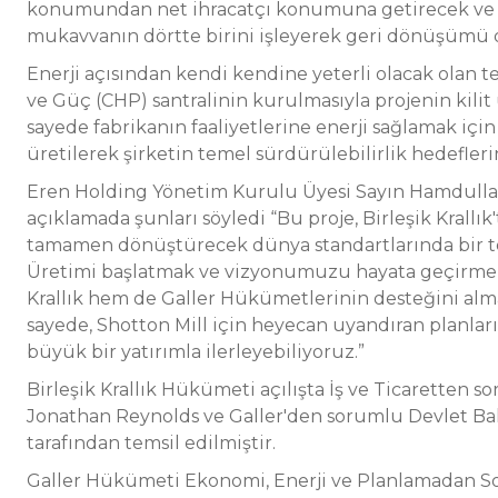
konumundan net ihracatçı konumuna getirecek ve ş
mukavvanın dörtte birini işleyerek geri dönüşümü d
Enerji açısından kendi kendine yeterli olacak olan te
ve Güç (CHP) santralinin kurulmasıyla projenin kilit
sayede fabrikanın faaliyetlerine enerji sağlamak içi
üretilerek şirketin temel sürdürülebilirlik hedefleri
Eren Holding Yönetim Kurulu Üyesi Sayın Hamdullah 
açıklamada şunları söyledi “Bu proje, Birleşik Krallı
tamamen dönüştürecek dünya standartlarında bir tesi
Üretimi başlatmak ve vizyonumuzu hayata geçirmek 
Krallık hem de Galler Hükümetlerinin desteğini a
sayede, Shotton Mill için heyecan uyandıran planlar
büyük bir yatırımla ilerleyebiliyoruz.”
Birleşik Krallık Hükümeti açılışta İş ve Ticaretten s
Jonathan Reynolds ve Galler'den sorumlu Devlet Baka
tarafından temsil edilmiştir.
Galler Hükümeti Ekonomi, Enerji ve Planlamadan S