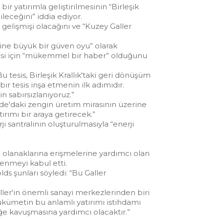
k bir yatırımla geliştirilmesinin “Birleşik
leceğini” iddia ediyor.
gelişmişi olacağını ve “Kuzey Galler
sine büyük bir güven oyu” olarak
si için “mükemmel bir haber” olduğunu
 tesis, Birleşik Krallık'taki geri dönüşüm
r tesis inşa etmenin ilk adımıdır.
 sabırsızlanıyoruz.”
ide'daki zengin üretim mirasının üzerine
tırımı bir araya getirecek.”
ji santralinin oluşturulmasıyla “enerji
di olanaklarına erişmelerine yardımcı olan
tlenmeyi kabul etti.
s şunları söyledi: “Bu Galler
ller'in önemli sanayi merkezlerinden biri
hükümetin bu anlamlı yatırımı istihdamı
e kavuşmasına yardımcı olacaktır.”