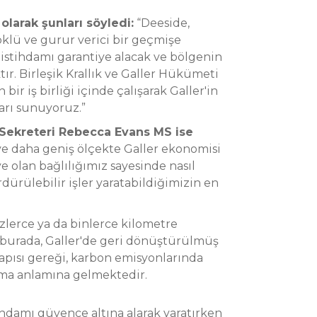
olarak şunları söyledi:
“Deeside,
öklü ve gurur verici bir geçmişe
 istihdamı garantiye alacak ve bölgenin
r. Birleşik Krallık ve Galler Hükümeti
n bir iş birliği içinde çalışarak Galler'in
ları sunuyoruz.”
Sekreteri Rebecca Evans MS ise
ve daha geniş ölçekte Galler ekonomisi
e olan bağlılığımız sayesinde nasıl
ürdürülebilir işler yaratabildiğimizin en
üzlerce ya da binlerce kilometre
 burada, Galler'de geri dönüştürülmüş
pısı gereği, karbon emisyonlarında
lma anlamına gelmektedir.
tihdamı güvence altına alarak yaratırken