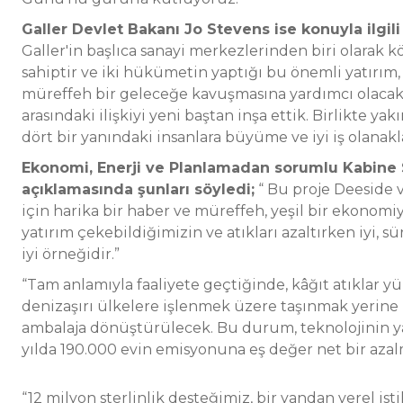
Galler Devlet Bakanı Jo Stevens ise konuyla ilgili 
Galler'in başlıca sanayi merkezlerinden biri olarak k
sahiptir ve iki hükümetin yaptığı bu önemli yatırım,
müreffeh bir geleceğe kavuşmasına yardımcı olacaktı
arasındaki ilişkiyi yeni baştan inşa ettik. Birlikte yakı
dört bir yanındaki insanlara büyüme ve iyi iş olanak
Ekonomi, Enerji ve Planlamadan sorumlu Kabine 
açıklamasında şunları söyledi;
“ Bu proje Deeside 
için harika bir haber ve müreffeh, yeşil bir ekonomiy
yatırım çekebildiğimizin ve atıkları azaltırken iyi, s
iyi örneğidir.”
“Tam anlamıyla faaliyete geçtiğinde, kâğıt atıklar y
denizaşırı ülkelere işlenmek üzere taşınmak yerine
ambalaja dönüştürülecek. Bu durum, teknolojinin ya
yılda 190.000 evin emisyonuna eş değer net bir aza
“12 milyon sterlinlik desteğimiz, bir yandan yerel is