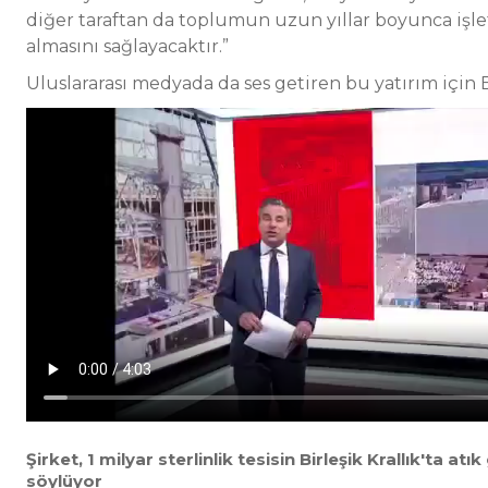
diğer taraftan da toplumun uzun yıllar boyunca işl
almasını sağlayacaktır.”
Uluslararası medyada da ses getiren bu yatırım içi
Şirket, 1 milyar sterlinlik tesisin Birleşik Krallık'ta 
söylüyor